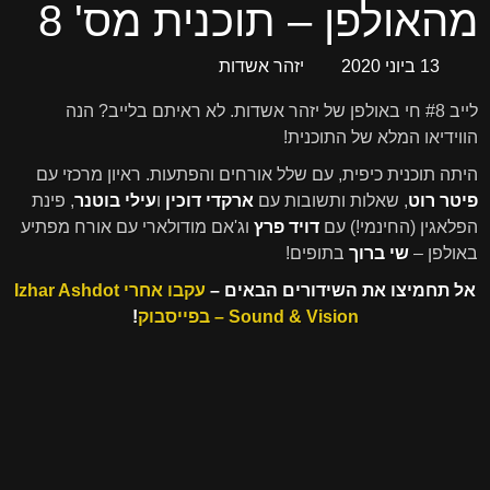
מהאולפן – תוכנית מס' 8
13 ביוני 2020
יזהר אשדות
לייב #8 חי באולפן של יזהר אשדות. לא ראיתם בלייב? הנה
הווידיאו המלא של התוכנית!
היתה תוכנית כיפית, עם שלל אורחים והפתעות. ראיון מרכזי עם
פיטר רוט
, שאלות ותשובות עם
ארקדי דוכין
ו
עילי בוטנר
, פינת
הפלאגין (החינמי!) עם
דויד פרץ
וג'אם מודולארי עם אורח מפתיע
באולפן –
שי ברוך
בתופים!
אל תחמיצו את השידורים הבאים –
עקבו אחרי Izhar Ashdot
– Sound & Vision בפייסבוק
!