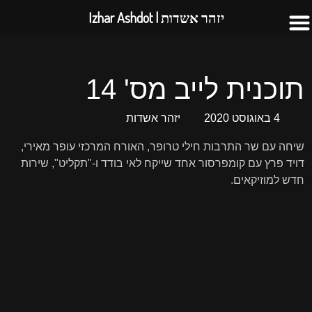
יזהר אשדות | Izhar Ashdot
תוכנית לייב מס' 14
4 באוגוסט 2020
יזהר אשדות
שיחה עם שר התרבות חילי טרופר, האורח המרכזי עופר מאירי,
דויד פרץ עם קומפרסור אחד שייקח לאי בודד ו-"תקליט", שירות
חדש למוזיקאים.