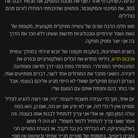
הגיעה כשחיברתי אחד לשני את מכונת התופים, את מכשיר הבס TB-
303, את הסינטי והסיקוונסר, והתווים שתיכנתתי התחילו לזרום מהם
כצלילים.
מאז חלפו הרבה שנים של עשייה מוזיקלית מקצועית, תקופות של
גאות ושפל יצירתיים וטכנולוגיות חדשות ששינו ללא הכר את הדרך
בה אני יוצר ומפיק מוזיקה.
בשנים האחרונות, בעקבות תקופה של יובש יצירתי במהלך עשיית
אלבום חדש
, גיליתי מחדש את הכלים האלקטרוניים ובפרט את
הסינטיסייזר המודולרי. המודולר פתח בפני דרך חדשה ומפתיעה
ליצירה. כשאני מחבר את המודולים אחד לשני, דברים מפתיעים אותי,
נוצרים רגעים מוזיקליים שאולי לא הייתי מגיע אליהם בעצמי, אבל
אני בוחר בהם ומפתח אותם עם הטעם שלי.
יום אחד, תוך כדי עבודה חשבתי לעצמי: "היי, אני רוצה להגיע לצליל
מסויים ואין לי כלי לזה. אני לא יודע אם יש כזה, ואם כן, הוא בטח
עולה המון כסף. אז אולי אני צריך להתחיל לבנות אותו בעצמי, וזה
אומר שאני צריך להתחיל ללמוד חשמל". לא היה לי מושג
באלקטרוניקה, לא הבדלתי בין נגד לקבל. אז בעזרת המורים הכי
טובים ביוטיוב, בתוספת של ספרים מנייר אמיתי ובשיטוט אין סופי