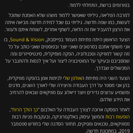
בפורומים ברשת, התחלתי ללמוד.
למרבה הפליאה, גיליתי שאפשר ללמוד משהו שלא האמנת שתוכל
לעשות, כמו שפה חדשה. גיליתי גם שכל למידה חדשה מביאה איתה
את הרצון להעביר את זה הלאה, לשתף אחרים, לשוחח איתם ולעזור.
הצעד הראשון היתה פתיחת העמוד בפייסבוק,
Sound & Vision
, בו
אני משתף אתכם בסרטונים שאני יוצר ובפוסטים שאני כותב על כל
מה קשור למוזיקה וטכנולוגיה, הפקה מוסיקלית, סינטיסייזרים ומה
שמסביבם ובעיקר על המוטיבציה ליצור ועל איך לנסות ולהתגבר על
המכשולים שבדרך.
הצעד השני היה פתיחת ה
אולפן שלי
לכיתות אמן בהפקה מוזיקלית,
בהן אני מספר על דרך העבודה והיצירה שלי לאורך השנים, מדגים
ומשמיע ערוצים נדירים ויוצר דיאלוג עם מוזיקאים שבאים להרחיב
את הידע שלהם.
לאחר הפסקה ארוכה לצורך העבודה על האלבום "
כך הולך הרוח
",
הופעות רבות
והמשך עיסוק באלקטרוניקה, ובעקבות פניות רבות
ממוזיקאים, טכנאים ומפיקים, תחזור הסדנה שלי בחודש ספטמבר
2019, במתכונת חדשה.