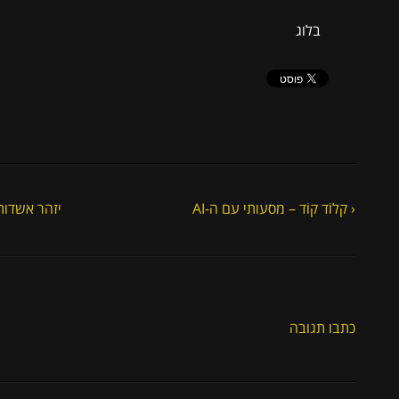
בלוג
‹ קלוֹד קוֹד – מסעותי עם ה-AI
יזהר אשדות
כתבו תגובה